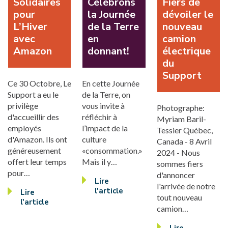
Solidaires
Célébrons
Fiers de
pour
la Journée
dévoiler le
L’Hiver
de la Terre
nouveau
avec
en
camion
Amazon
donnant!
électrique
du
Support
Ce 30 Octobre, Le
En cette Journée
Support a eu le
de la Terre, on
privilège
vous invite à
Photographe:
d'accueillir des
réfléchir à
Myriam Baril-
employés
l’impact de la
Tessier Québec,
d'Amazon. Ils ont
culture
Canada - 8 Avril
généreusement
«consommation.»
2024 - Nous
offert leur temps
Mais il y…
sommes fiers
pour…
d'annoncer
Lire
l'arrivée de notre
l'article
Lire
tout nouveau
l'article
camion…