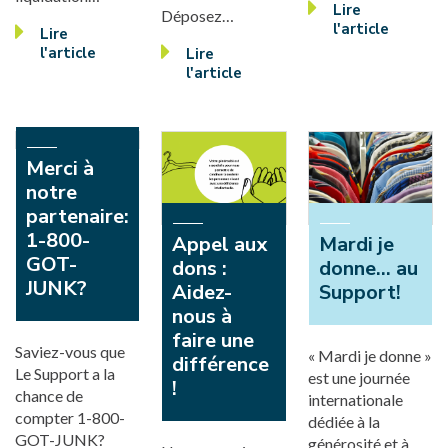
Lire
Déposez…
l'article
Lire
l'article
Lire
l'article
Merci à
notre
partenaire:
1-800-
Appel aux
Mardi je
GOT-
dons :
donne... au
JUNK?
Aidez-
Support!
nous à
faire une
Saviez-vous que
« Mardi je donne »
différence
Le Support a la
est une journée
!
chance de
internationale
compter 1-800-
dédiée à la
GOT-JUNK?
générosité et à