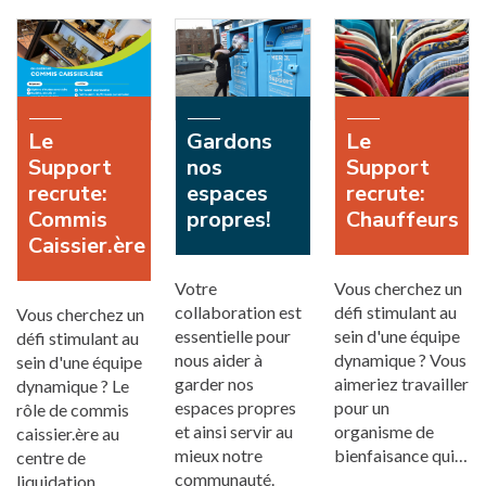
Le
Gardons
Le
Support
nos
Support
recrute:
espaces
recrute:
Commis
propres!
Chauffeurs
Caissier.ère
Votre
Vous cherchez un
collaboration est
défi stimulant au
Vous cherchez un
essentielle pour
sein d'une équipe
défi stimulant au
nous aider à
dynamique ? Vous
sein d'une équipe
garder nos
aimeriez travailler
dynamique ? Le
espaces propres
pour un
rôle de commis
et ainsi servir au
organisme de
caissier.ère au
mieux notre
bienfaisance qui…
centre de
communauté.
liquidation…