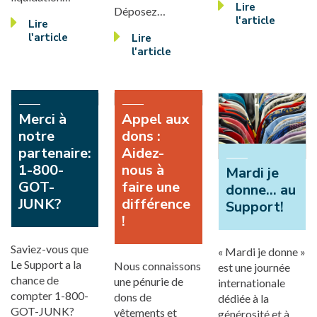
Lire
Déposez…
l'article
Lire
l'article
Lire
l'article
Merci à
Appel aux
notre
dons :
partenaire:
Aidez-
1-800-
nous à
Mardi je
GOT-
faire une
donne... au
JUNK?
différence
Support!
!
Saviez-vous que
« Mardi je donne »
Le Support a la
Nous connaissons
est une journée
chance de
une pénurie de
internationale
compter 1-800-
dons de
dédiée à la
GOT-JUNK?
vêtements et
générosité et à