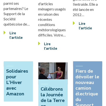
parmi ses
d'articles
l’entraide. Elle a
partenaires? Le
ménagers usagés
été lancée en
Support de la
en raison des
2012…
Société
récentes
Lire
québécoise de…
conditions
l'article
météorologiques
Lire
difficiles. Votre…
l'article
Lire
l'article
Solidaires
Fiers de
pour
dévoiler le
L’Hiver
nouveau
avec
camion
Célébrons
Amazon
électrique
la Journée
du
de la Terre
Support