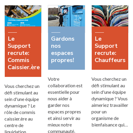
Le
Gardons
Le
Support
nos
Support
recrute:
espaces
recrute:
Commis
propres!
Chauffeurs
Caissier.ère
Votre
Vous cherchez un
collaboration est
défi stimulant au
Vous cherchez un
essentielle pour
sein d'une équipe
défi stimulant au
nous aider à
dynamique ? Vous
sein d'une équipe
garder nos
aimeriez travailler
dynamique ? Le
espaces propres
pour un
rôle de commis
et ainsi servir au
organisme de
caissier.ère au
mieux notre
bienfaisance qui…
centre de
communauté.
liquidation…