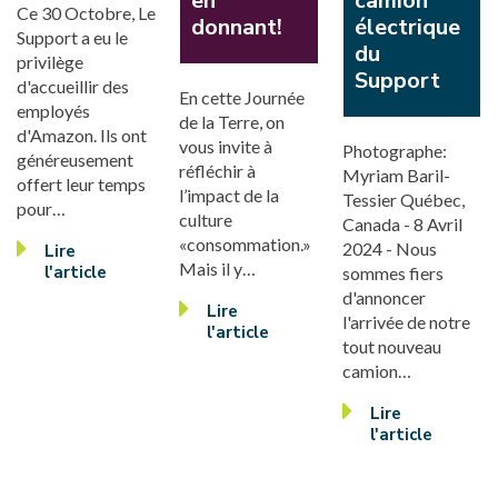
en
camion
Ce 30 Octobre, Le
donnant!
électrique
Support a eu le
du
privilège
Support
d'accueillir des
En cette Journée
employés
de la Terre, on
d'Amazon. Ils ont
vous invite à
Photographe:
généreusement
réfléchir à
Myriam Baril-
offert leur temps
l’impact de la
Tessier Québec,
pour…
culture
Canada - 8 Avril
«consommation.»
2024 - Nous
Lire
Mais il y…
l'article
sommes fiers
d'annoncer
Lire
l'arrivée de notre
l'article
tout nouveau
camion…
Lire
l'article