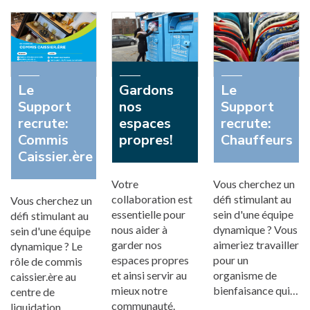
Le
Gardons
Le
Support
nos
Support
recrute:
espaces
recrute:
Commis
propres!
Chauffeurs
Caissier.ère
Votre
Vous cherchez un
collaboration est
défi stimulant au
Vous cherchez un
essentielle pour
sein d'une équipe
défi stimulant au
nous aider à
dynamique ? Vous
sein d'une équipe
garder nos
aimeriez travailler
dynamique ? Le
espaces propres
pour un
rôle de commis
et ainsi servir au
organisme de
caissier.ère au
mieux notre
bienfaisance qui…
centre de
communauté.
liquidation…