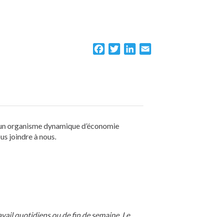
Facebook
Twitter
LinkedIn
Email
 d’un organisme dynamique d’économie
us joindre à nous.
vail quotidiens ou de fin de semaine. Le