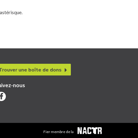
astérisque.
Trouver une boîte de dons
uivez-nous
Fier membre de la