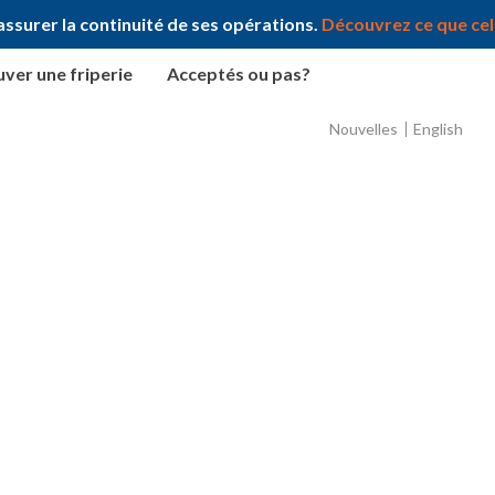
ssurer la continuité de ses opérations.
Découvrez ce que cela
ver une friperie
Acceptés ou pas?
Nouvelles
English