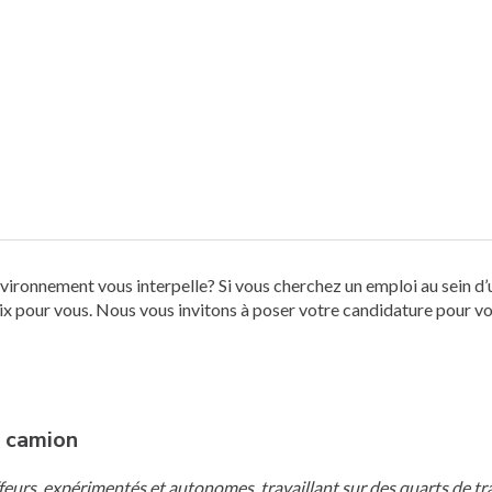
environnement vous interpelle? Si vous cherchez un emploi au sein
ix pour vous. Nous vous invitons à poser votre candidature pour vo
e camion
feurs, expérimentés et autonomes, travaillant sur des quarts de tra