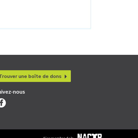
Trouver une boîte de dons
uivez-nous
Fier membre de la