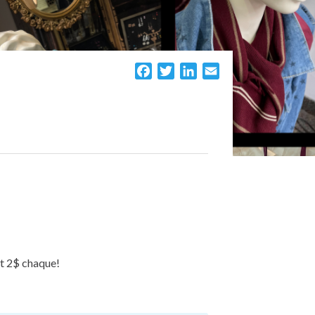
Facebook
Twitter
LinkedIn
Email
nt 2$ chaque!